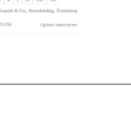
S
M
L
XL
XXL
3XL
Asquith & Fox
,
Herenkleding
,
Textielshop
Opties selecteren
23,95
€
gina