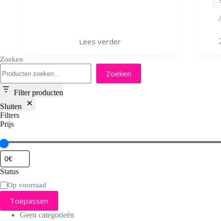
Dit
Lees verder
product
heeft
Zoeken
meerdere
variaties.
Zoeken
Deze
optie
Filter producten
kan
gekozen
Sluiten
worden
Filters
op
Prijs
de
productpa
Status
Status
Op voorraad
Toepassen
Geen categorieën