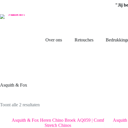
Ga
"Jij b
naar
de
inhoud
Over ons
Retouches
Bedrukking
Asquith & Fox
Toont alle 2 resultaten