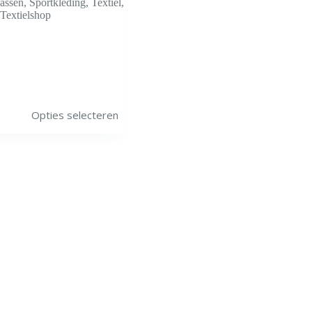
Jassen
,
Sportkleding
,
Textiel
,
Textielshop
Opties selecteren