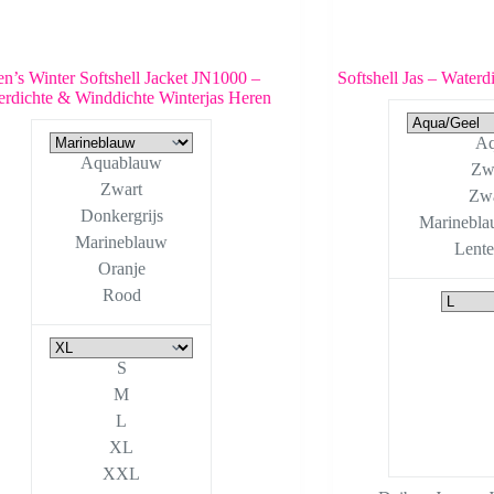
n’s Winter Softshell Jacket JN1000 –
Softshell Jas – Water
erdichte & Winddichte Winterjas Heren
Aq
Aquablauw
Zw
Zwart
Zwa
Donkergrijs
Marinebla
Marineblauw
Lente
Oranje
Rood
S
M
L
XL
XXL