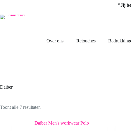
Ga
"Jij b
naar
de
inhoud
Over ons
Retouches
Bedrukking
Daiber
Toont alle 7 resultaten