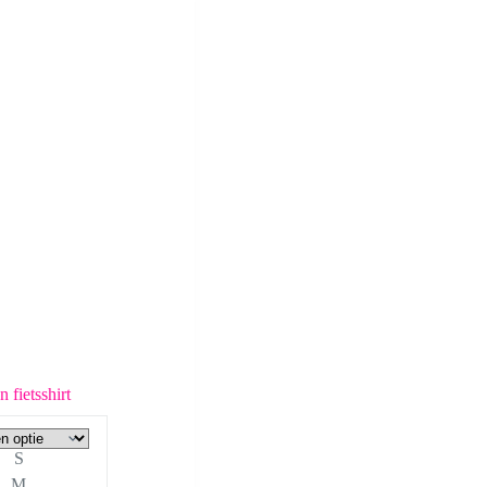
 fietsshirt
S
M