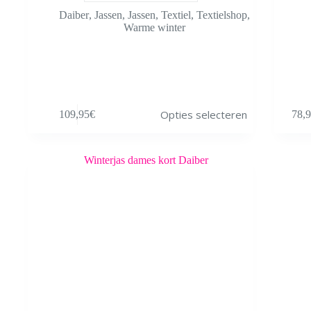
Daiber
,
Jassen
,
Jassen
,
Textiel
,
Textielshop
,
Warme winter
Dit
Dit
Opties selecteren
109,95
€
78,
product
product
heeft
heeft
meerdere
meerdere
variaties.
variaties.
Deze
Deze
optie
optie
kan
kan
gekozen
gekozen
worden
worden
op
op
de
de
productpagina
productpa