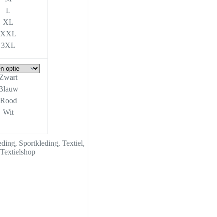
L
XL
XXL
3XL
Zwart
Blauw
Rood
Wit
eding
,
Sportkleding
,
Textiel
,
Textielshop