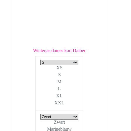
Winterjas dames kort Daiber
XS
S
M
L
XL
XXL
Zwart
Marineblauw