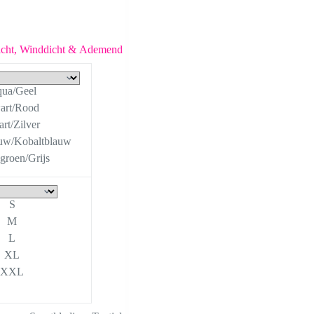
dicht, Winddicht & Ademend
ua/Geel
art/Rood
rt/Zilver
uw/Kobaltblauw
groen/Grijs
S
M
L
XL
XXL