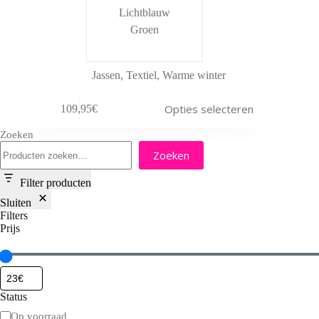
Lichtblauw
Groen
Jassen
,
Textiel
,
Warme winter
Dit
Opties selecteren
109,95
€
product
heeft
Zoeken
meerdere
variaties.
Zoeken
Deze
optie
Filter producten
kan
gekozen
Sluiten
worden
Filters
op
Prijs
de
productpagina
Status
Status
Op voorraad