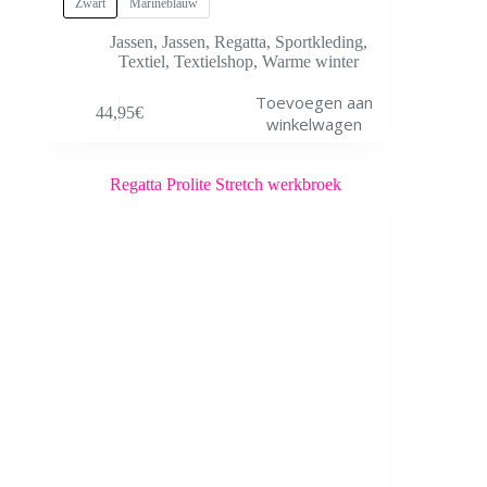
Zwart
Marineblauw
Jassen
,
Jassen
,
Regatta
,
Sportkleding
,
Textiel
,
Textielshop
,
Warme winter
Dit
Toevoegen aan
44,95
€
product
winkelwagen
heeft
meerdere
variaties.
Deze
optie
kan
gekozen
worden
op
de
productpagina