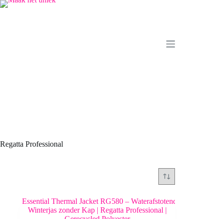
Ga
naar
de
inhoud
Regatta Professional