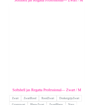
Deze
optie
kan
gekozen
worden
op
de
productpagina
Softshell jas Regatta Professional— Zwart / M
Zwart
ZwartRood
RoodZwart
DonkergrijsZwart
Groenzwart
BlauwZwart
ZwartBlauw
Navy