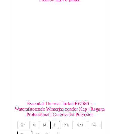
Essential Thermal Jacket RG580 –
Waterafstotende Winterjas zonder Kap | Regatta
Professional | Gerecycled Polyester
XS
S
M
L
XL
XXL
3XL