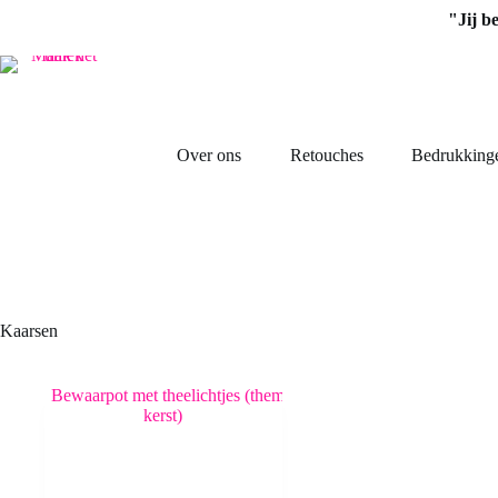
Ga
"Jij b
naar
de
inhoud
Over ons
Retouches
Bedrukking
Kaarsen