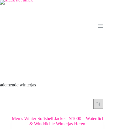
Ga
naar
de
inhoud
ademende winterjas