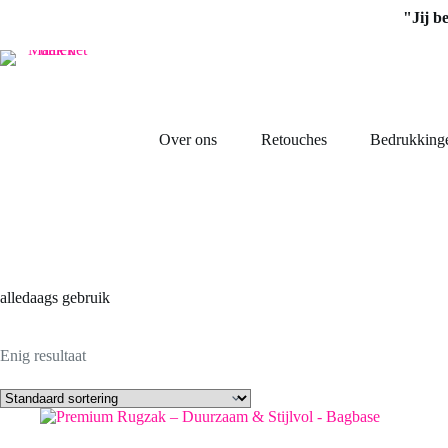
Ga
"Jij b
naar
de
inhoud
Over ons
Retouches
Bedrukking
alledaags gebruik
Enig resultaat