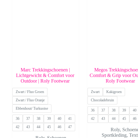
Marc Trekkingschoenen |
Megos Trekkingschoen
Lichtgewicht & Comfort voor
Comfort & Grip voor Ou
Outdoor | Roly Footwear
Roly Footwear
Zwart / Fluo Groen
Zwart
Kakigroen
Zwart / Fluo Oranje
Chocoladebruin
Ebbenhout/ Turkuoise
36
37
38
39
40
36
37
38
39
40
41
42
43
44
45
46
42
43
44
45
46
47
Roly
,
Schoen
Sportkleding
,
Text
Roly
,
Schoenen
,