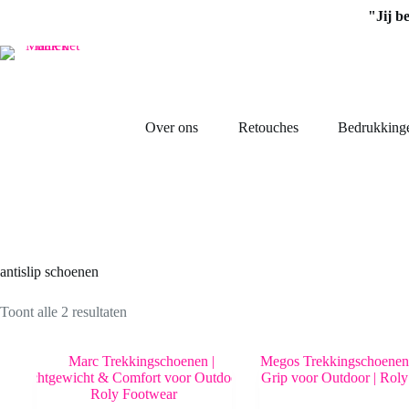
Ga
"Jij b
naar
de
inhoud
Over ons
Retouches
Bedrukking
antislip schoenen
Toont alle 2 resultaten