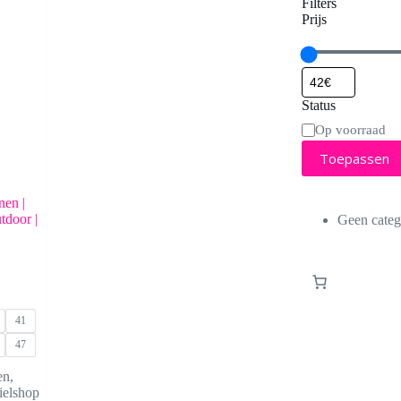
Filters
Prijs
Status
Status
Op voorraad
Toepassen
en |
tdoor |
Geen categ
41
47
en
,
ielshop