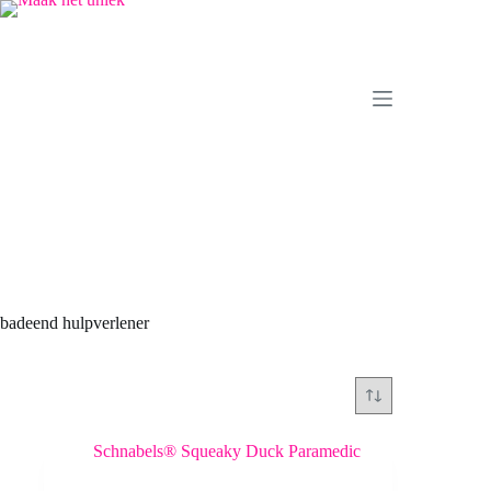
Ga
naar
de
inhoud
badeend hulpverlener