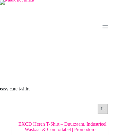
Ga
naar
de
inhoud
easy care t-shirt