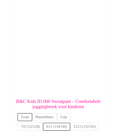
B&C Kids ID.000 Sweatpant – Comfortabele
joggingbroek voor kinderen
Zwart
Marineblauw
Grijs
7/8 (122/128)
9/11 (134/146)
12/13 (152/161)