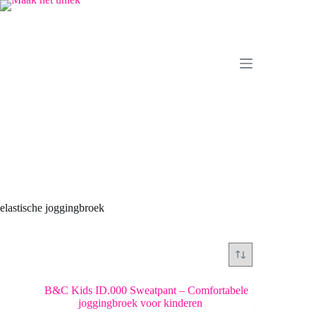
Ga
naar
de
inhoud
elastische joggingbroek