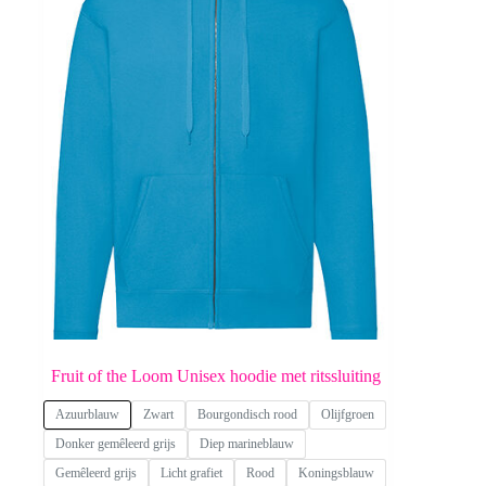
Fruit of the Loom Unisex hoodie met ritssluiting
Azuurblauw
Zwart
Bourgondisch rood
Olijfgroen
Donker gemêleerd grijs
Diep marineblauw
Gemêleerd grijs
Licht grafiet
Rood
Koningsblauw