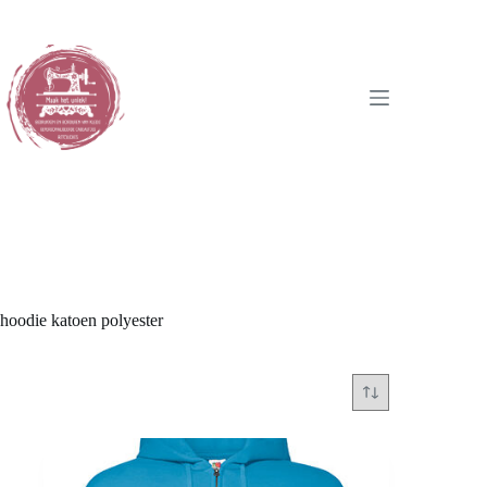
Ga
naar
de
inhoud
hoodie katoen polyester