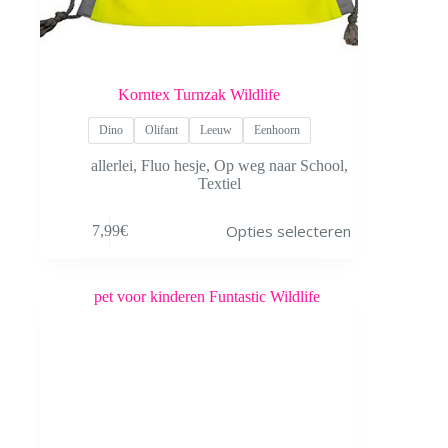
Korntex Turnzak Wildlife
Dino
Olifant
Leeuw
Eenhoorn
allerlei
,
Fluo hesje
,
Op weg naar School
,
Textiel
Dit
Opties selecteren
7,99
€
product
heeft
meerdere
variaties.
Deze
optie
kan
gekozen
worden
op
de
productpagina