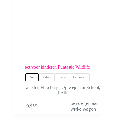
pet voor kinderen Funtastic Wildlife
Dino
Olifant
Leeuw
Eenhoorn
allerlei
,
Fluo hesje
,
Op weg naar School
,
Textiel
Dit
Toevoegen aan
9,95
€
product
winkelwagen
heeft
meerdere
variaties.
Deze