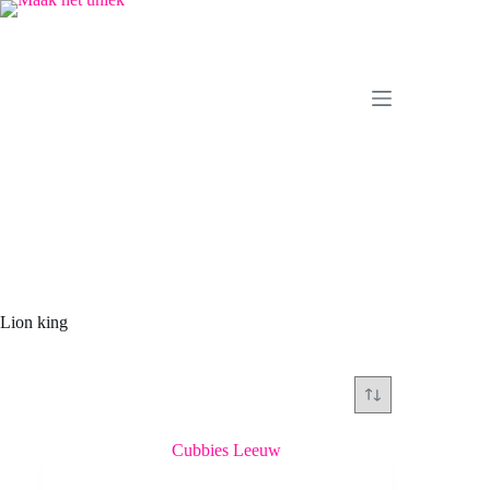
Ga
naar
de
inhoud
Lion king