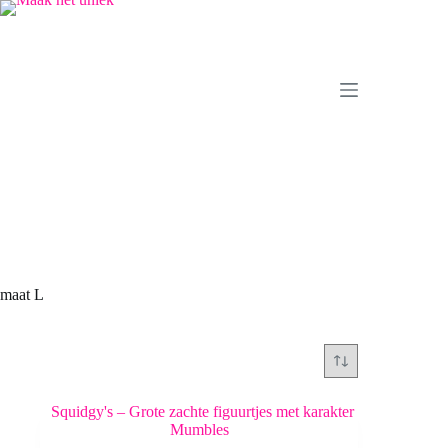
Ga
naar
de
inhoud
maat L