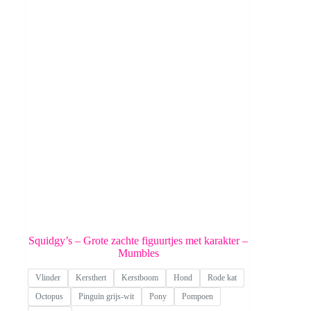
Squidgy’s – Grote zachte figuurtjes met karakter –
Mumbles
Vlinder
Kersthert
Kerstboom
Hond
Rode kat
Octopus
Pinguïn grijs-wit
Pony
Pompoen