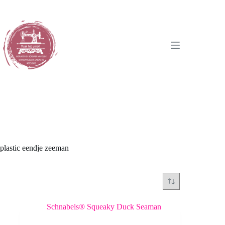
Ga
naar
de
inhoud
plastic eendje zeeman