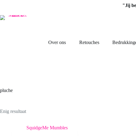
Ga
"Jij b
naar
de
inhoud
Over ons
Retouches
Bedrukking
pluche
Enig resultaat