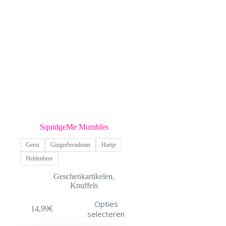
SquidgeMe Mumbles
Geest
Gingerbreadman
Hartje
Heldenbeer
Geschenkartikelen
,
Knuffels
Dit
Opties
14,99
€
product
selecteren
heeft