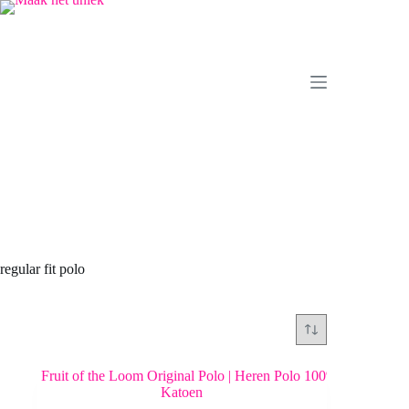
Ga
naar
de
inhoud
regular fit polo