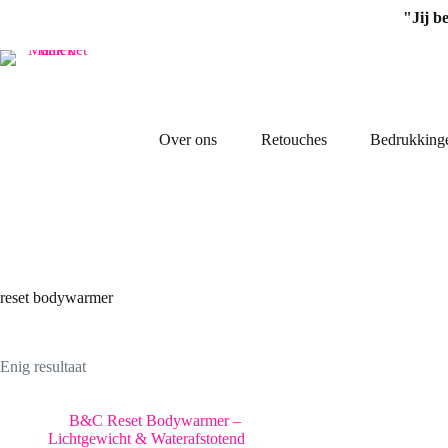
Ga
"Jij b
naar
de
inhoud
Over ons
Retouches
Bedrukking
reset bodywarmer
Enig resultaat