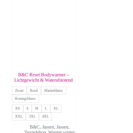
B&C Reset Bodywarmer –
Lichtgewicht & Waterafstotend
Zwart
Rood
Marineblauw
Koningsblauw
XS
S
M
L
XL
XXL
3XL
4XL
B&C
,
Jassen
,
Jassen
,
Textielshop
,
Warme winter