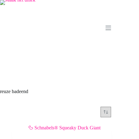
Ga
naar
de
inhoud
reuze badeend