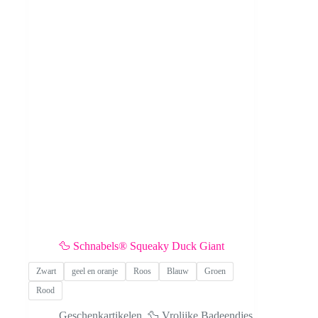
🦆 Schnabels® Squeaky Duck Giant
Zwart
geel en oranje
Roos
Blauw
Groen
Rood
Geschenkartikelen
,
🦆 Vrolijke Badeendjes