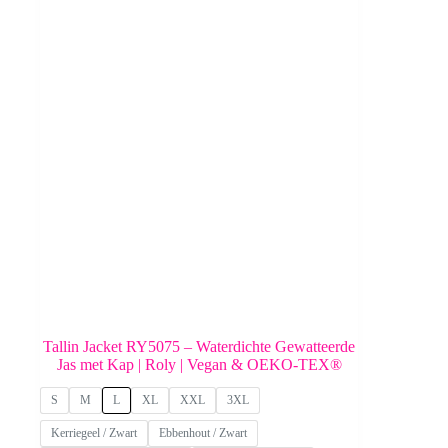
Tallin Jacket RY5075 – Waterdichte Gewatteerde
Jas met Kap | Roly | Vegan & OEKO-TEX®
S
M
L
XL
XXL
3XL
Kerriegeel / Zwart
Ebbenhout / Zwart