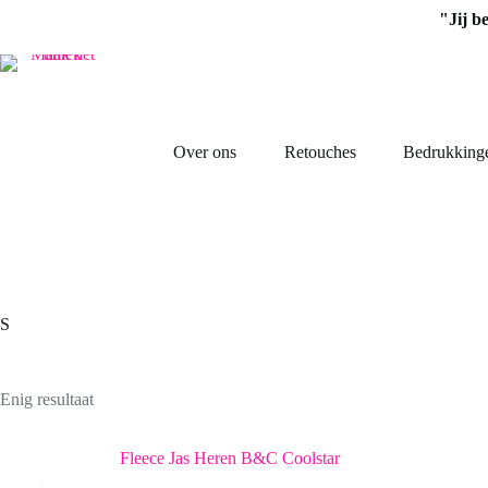
Ga
"Jij b
naar
de
inhoud
Over ons
Retouches
Bedrukking
S
Enig resultaat