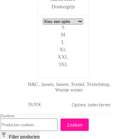
Donkergrijs
S
M
L
XL
XXL
3XL
B&C
,
Jassen
,
Jassen
,
Textiel
,
Textielshop
,
Warme winter
Dit
Opties selecteren
39,95
€
product
heeft
Zoeken
meerdere
variaties.
Zoeken
Deze
optie
Filter producten
kan