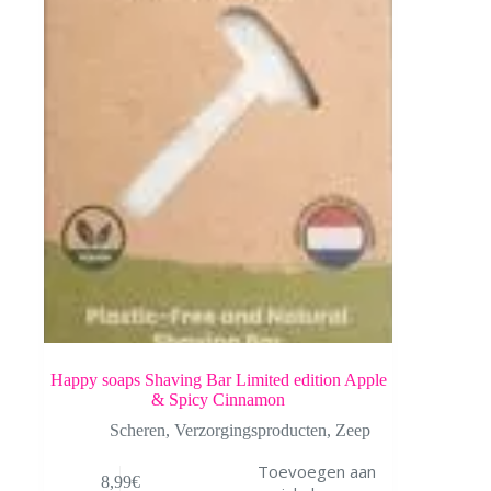
Happy soaps Shaving Bar Limited edition Apple
& Spicy Cinnamon
Scheren
,
Verzorgingsproducten
,
Zeep
Toevoegen aan
8,99
€