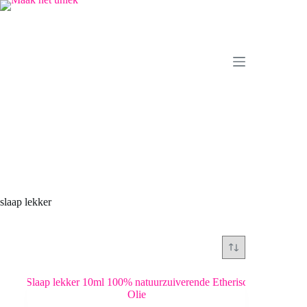
Ga
naar
de
inhoud
slaap lekker