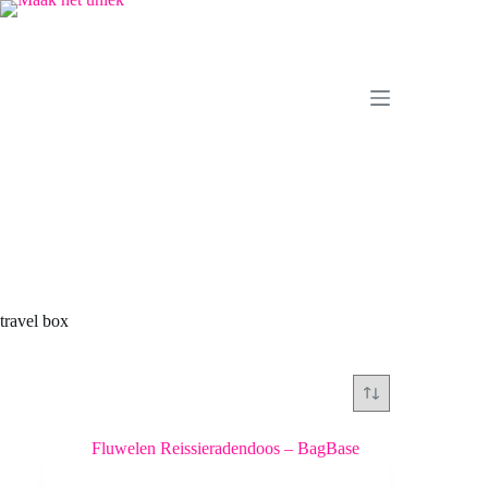
Ga
naar
de
inhoud
travel box