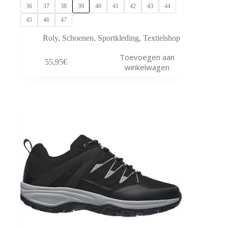
36
37
38
39
40
41
42
43
44
45
46
47
Roly
,
Schoenen
,
Sportkleding
,
Textielshop
Dit
Toevoegen aan
55,95
€
product
winkelwagen
heeft
meerdere
variaties.
Deze
optie
kan
gekozen
worden
op
de
productpagina