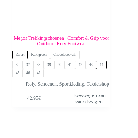
Megos Trekkingschoenen | Comfort & Grip voor
Outdoor | Roly Footwear
Zwart
Kakigroen
Chocoladebruin
36
37
38
39
40
41
42
43
44
45
46
47
Roly
,
Schoenen
,
Sportkleding
,
Textielshop
Dit
Toevoegen aan
42,95
€
product
winkelwagen
heeft
meerdere
variaties.
Deze
optie
kan