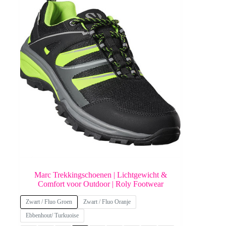
Marc Trekkingschoenen | Lichtgewicht &
Comfort voor Outdoor | Roly Footwear
Zwart / Fluo Groen
Zwart / Fluo Oranje
Ebbenhout/ Turkuoise