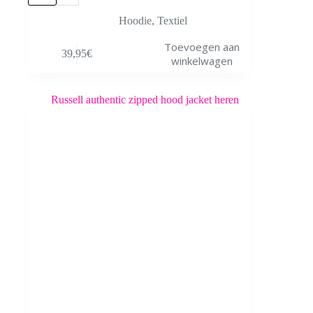
Hoodie
,
Textiel
Dit
Toevoegen aan
39,95
€
product
winkelwagen
heeft
meerdere
variaties.
Deze
optie
kan
gekozen
worden
op
de
productpagina