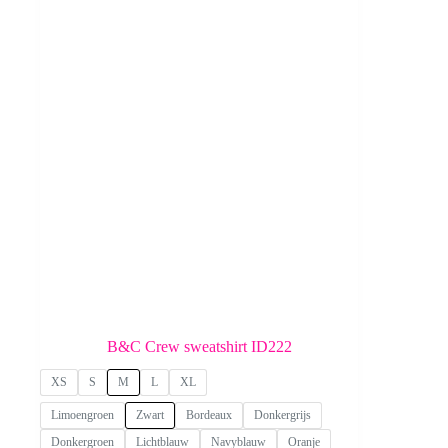
B&C Crew sweatshirt ID222
XS
S
M
L
XL
Limoengroen
Zwart
Bordeaux
Donkergrijs
Donkergroen
Lichtblauw
Navyblauw
Oranje