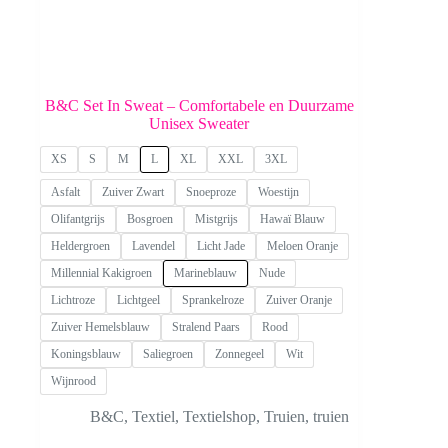
B&C Set In Sweat – Comfortabele en Duurzame
Unisex Sweater
XS
S
M
L
XL
XXL
3XL
Asfalt
Zuiver Zwart
Snoeproze
Woestijn
Olifantgrijs
Bosgroen
Mistgrijs
Hawaï Blauw
Heldergroen
Lavendel
Licht Jade
Meloen Oranje
Millennial Kakigroen
Marineblauw
Nude
Lichtroze
Lichtgeel
Sprankelroze
Zuiver Oranje
Zuiver Hemelsblauw
Stralend Paars
Rood
Koningsblauw
Saliegroen
Zonnegeel
Wit
Wijnrood
B&C
,
Textiel
,
Textielshop
,
Truien
,
truien