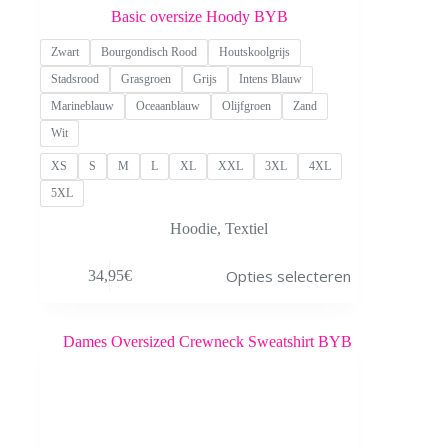
Basic oversize Hoody BYB
Zwart
Bourgondisch Rood
Houtskoolgrijs
Stadsrood
Grasgroen
Grijs
Intens Blauw
Marineblauw
Oceaanblauw
Olijfgroen
Zand
Wit
XS
S
M
L
XL
XXL
3XL
4XL
5XL
Hoodie
,
Textiel
Dit
Opties selecteren
34,95
€
product
heeft
meerdere
variaties.
Deze
optie
kan
gekozen
worden
op