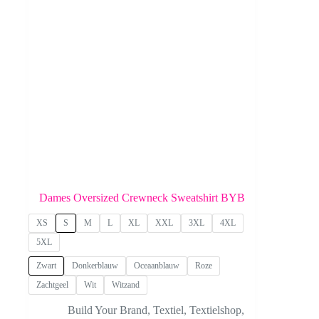
de
productpagina
Dames Oversized Crewneck Sweatshirt BYB
XS
S
M
L
XL
XXL
3XL
4XL
5XL
Zwart
Donkerblauw
Oceaanblauw
Roze
Zachtgeel
Wit
Witzand
Build Your Brand
,
Textiel
,
Textielshop
,