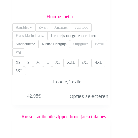
Hoodie met rits
Azurblauw
Zwart
Antraciet
Vuurrood
Frans Marineblauw
Lichtgrijs met gemengde tinten
Marineblauw
Nieuw Lichtgrijs
Olijfgroen
Petrol
Wit
XS
S
M
L
XL
XXL
3XL
4XL
5XL
Hoodie
,
Textiel
Dit
Opties selecteren
42,95
€
product
heeft
meerdere
variaties.
Deze
optie
kan
gekozen