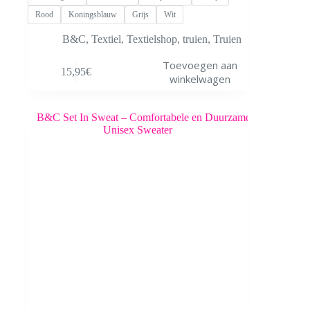
Rood
Koningsblauw
Grijs
Wit
B&C
,
Textiel
,
Textielshop
,
truien
,
Truien
Dit
Toevoegen aan
15,95
€
product
winkelwagen
heeft
meerdere
variaties.
Deze
optie
kan
gekozen
worden
op
de
productpagina