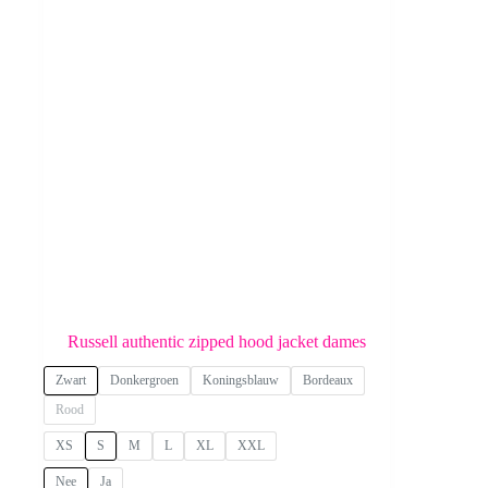
worden
op
de
productpagina
Russell authentic zipped hood jacket dames
Zwart
Donkergroen
Koningsblauw
Bordeaux
Rood
XS
S
M
L
XL
XXL
Nee
Ja