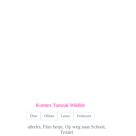
Korntex Turnzak Wildlife
Dino
Olifant
Leeuw
Eenhoorn
allerlei
,
Fluo hesje
,
Op weg naar School
,
Textiel