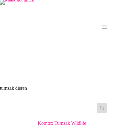
Ga
naar
de
inhoud
turnzak dieren