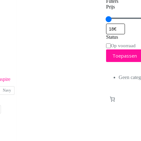
Filters
Prijs
Status
Status
Op voorraad
Toepassen
Geen categ
nspire
Navy