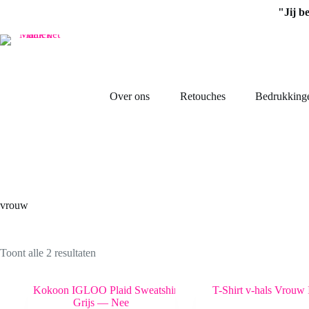
Ga
"Jij b
naar
de
inhoud
Over ons
Retouches
Bedrukking
vrouw
Toont alle 2 resultaten