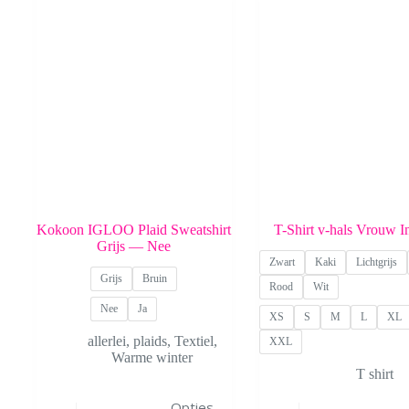
Kokoon IGLOO Plaid Sweatshirt
T-Shirt v-hals Vrouw I
Grijs — Nee
Zwart
Kaki
Lichtgrijs
Grijs
Bruin
Rood
Wit
Nee
Ja
XS
S
M
L
XL
allerlei
,
plaids
,
Textiel
,
XXL
Warme winter
T shirt
Dit
Dit
Opties