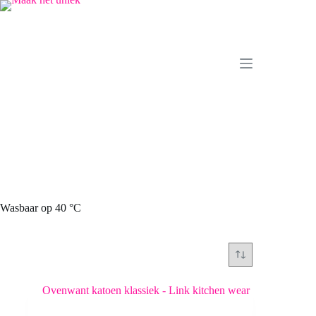
Ga
naar
de
inhoud
Wasbaar op 40 °C