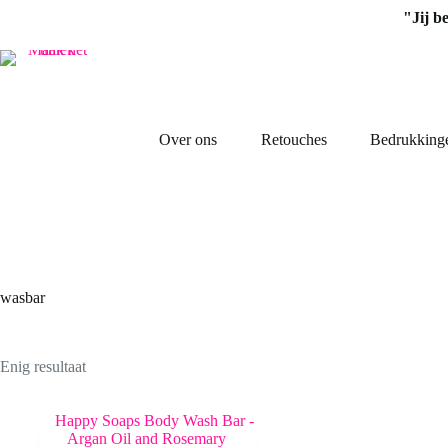
Ga
"Jij b
naar
de
inhoud
Over ons
Retouches
Bedrukking
wasbar
Enig resultaat