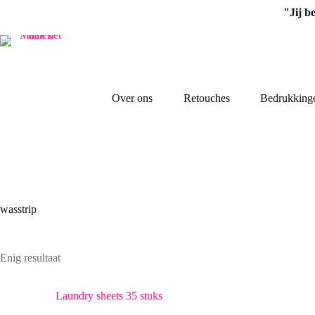
Ga
"Jij b
naar
de
inhoud
Over ons
Retouches
Bedrukking
wasstrip
Enig resultaat