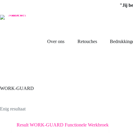
Ga
"Jij b
naar
de
inhoud
Over ons
Retouches
Bedrukking
WORK-GUARD
Enig resultaat