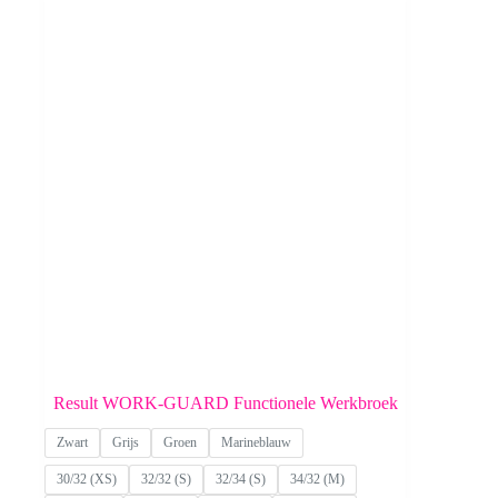
Result WORK-GUARD Functionele Werkbroek
Zwart
Grijs
Groen
Marineblauw
30/32 (XS)
32/32 (S)
32/34 (S)
34/32 (M)