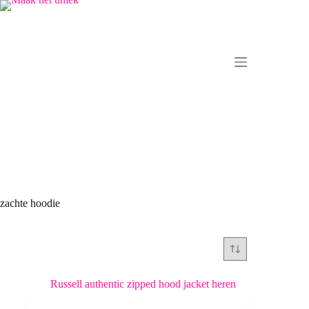
Ga
naar
de
inhoud
zachte hoodie