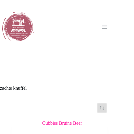
Ga
naar
de
inhoud
zachte knuffel