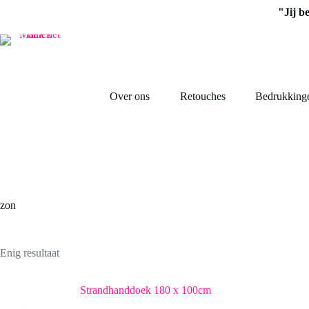
Ga
"Jij b
naar
de
inhoud
Over ons
Retouches
Bedrukking
zon
Enig resultaat