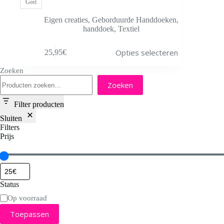
Geel
Eigen creaties
,
Geborduurde Handdoeken
,
handdoek
,
Textiel
Dit
Opties selecteren
25,95
€
product
heeft
Zoeken
meerdere
variaties.
Zoeken
Deze
optie
Filter producten
kan
gekozen
Sluiten
worden
Filters
op
Prijs
de
productpagina
Status
Status
Op voorraad
Toepassen