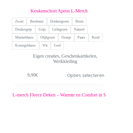
Keukenschort Apron L-Merch
Zwart
Bordeaux
Donkergroen
Bruin
Donkergrijs
Grijs
Lichtgroen
Naturel
Marineblauw
Olijfgroen
Oranje
Paars
Rood
Koningsblauw
Wit
Geel
Eigen creaties
,
Geschenkartikelen
,
Werkkleding
Dit
Opties selecteren
9,99
€
product
heeft
meerdere
variaties.
Deze
optie
kan
gekozen
worden
op
de