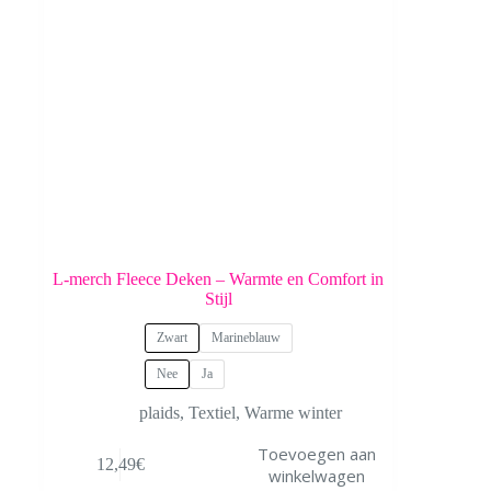
productpagina
L-merch Fleece Deken – Warmte en Comfort in
Stijl
Zwart
Marineblauw
Nee
Ja
plaids
,
Textiel
,
Warme winter
Dit
Toevoegen aan
12,49
€
product
winkelwagen
heeft