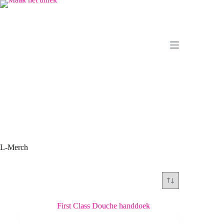
Ga
naar
de
inhoud
L-Merch