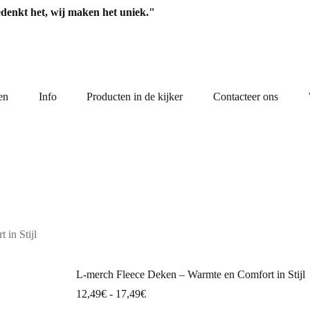
edenkt het, wij maken het uniek."
en
Info
Producten in de kijker
Contacteer ons
in Stijl
L-merch Fleece Deken – Warmte en Comfort in Stijl
Prijsklasse:
12,49
€
-
17,49
€
12,49€