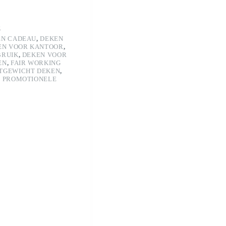
R
EN CADEAU
,
DEKEN
EN VOOR KANTOOR
,
BRUIK
,
DEKEN VOOR
EN
,
FAIR WORKING
TGEWICHT DEKEN
,
,
PROMOTIONELE