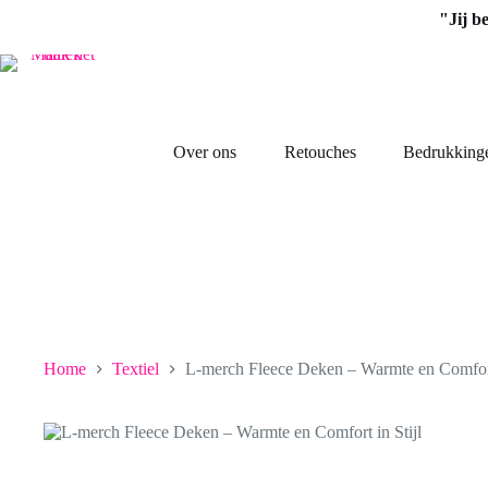
Ga
"Jij b
naar
de
inhoud
Over ons
Retouches
Bedrukking
Home
Textiel
L-merch Fleece Deken – Warmte en Comfort 