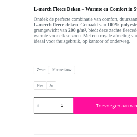
tot
L-merch Fleece Deken – Warmte en Comfort in St
17,49€
Ontdek de perfecte combinatie van comfort, duurzaamh
L-merch fleece deken
. Gemaakt van
100% polyest
gramgewicht van
200 g/m²
, biedt deze zachte fleec
warmte voor elk seizoen. Met een royale afmeting v
ideaal voor thuisgebruik, op kantoor of onderweg.
Zwart
Marineblauw
Nee
Ja
L-
merch
Toevoegen aan wi
Fleece
Deken
–
Warmte
en
Comfort