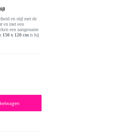
ijl
eid en stijl met de
er
en met een
edeken een aangename
an
150 x 120 cm
is hij
nkelwagen