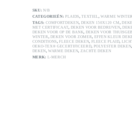
in
Stijl
SKU:
N/B
aantal
CATEGORIEËN:
PLAIDS
,
TEXTIEL
,
WARME WINTE
TAGS:
COMFORTDEKEN
,
DEKEN 150X120 CM
,
DEK
MET CERTIFICAAT
,
DEKEN VOOR BEDRIJVEN
,
DEK
DEKEN VOOR OP DE BANK
,
DEKEN VOOR THUISGE
WINTER
,
DEKEN VOOR ZOMER
,
EFFEN KLEUR DEK
CONDITIONS
,
FLEECE DEKEN
,
FLEECE PLAID
,
LICH
OEKO-TEX® GECERTIFICEERD
,
POLYESTER DEKEN
DEKEN
,
WARME DEKEN
,
ZACHTE DEKEN
MERK:
L-MERCH