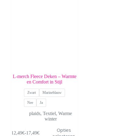
L-merch Fleece Deken – Warmte
en Comfort in Stijl
Zwart
Marineblauw
Nee
Ja
plaids
,
Textiel
,
Warme
winter
Dit
Opties
12,49
€
-
17,49
€
product
Prijsklasse: