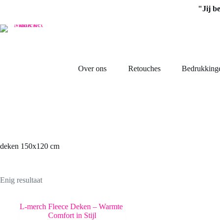
Ga
"Jij b
naar
de
inhoud
Over ons
Retouches
Bedrukking
deken 150x120 cm
Enig resultaat