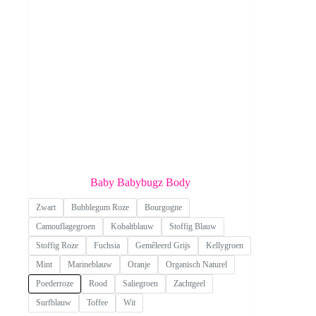
productpagina
Baby Babybugz Body
Zwart
Bubblegum Roze
Bourgogne
Camouflagegroen
Kobaltblauw
Stoffig Blauw
Stoffig Roze
Fuchsia
Gemêleerd Grijs
Kellygroen
Mint
Marineblauw
Oranje
Organisch Naturel
Poederroze
Rood
Saliegroen
Zachtgeel
Surfblauw
Toffee
Wit