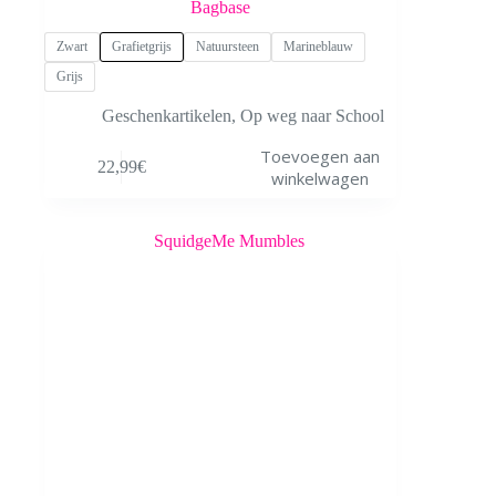
Bagbase
Zwart
Grafietgrijs
Natuursteen
Marineblauw
Grijs
Geschenkartikelen
,
Op weg naar School
Dit
Toevoegen aan
22,99
€
product
winkelwagen
heeft
meerdere
variaties.
Deze
optie
kan
gekozen
worden
op
de
productpagina