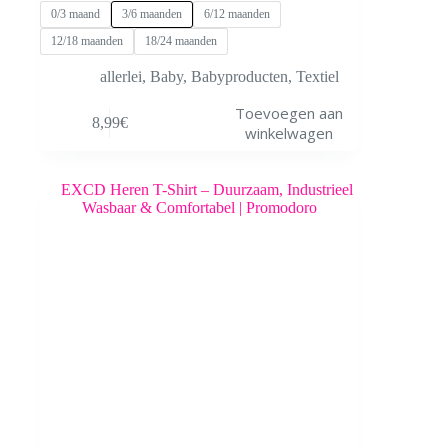
0/3 maand
3/6 maanden
6/12 maanden
12/18 maanden
18/24 maanden
allerlei
,
Baby
,
Babyproducten
,
Textiel
Dit
Toevoegen aan
8,99
€
product
winkelwagen
heeft
meerdere
variaties.
Deze
optie
kan
gekozen
worden
op
de
productpagina