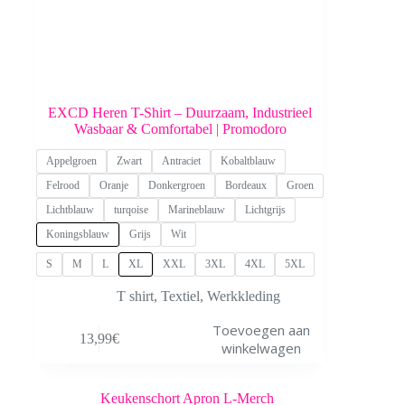
EXCD Heren T-Shirt – Duurzaam, Industrieel
Wasbaar & Comfortabel | Promodoro
Appelgroen
Zwart
Antraciet
Kobaltblauw
Felrood
Oranje
Donkergroen
Bordeaux
Groen
Lichtblauw
turqoise
Marineblauw
Lichtgrijs
Koningsblauw
Grijs
Wit
S
M
L
XL
XXL
3XL
4XL
5XL
T shirt
,
Textiel
,
Werkkleding
Dit
Toevoegen aan
13,99
€
product
winkelwagen
heeft
meerdere
variaties.