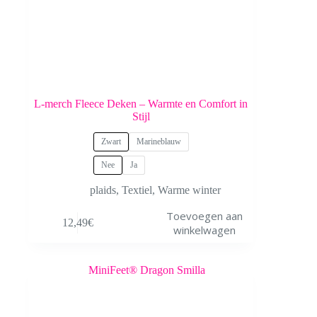
L-merch Fleece Deken – Warmte en Comfort in
Stijl
Zwart
Marineblauw
Nee
Ja
plaids
,
Textiel
,
Warme winter
Dit
Toevoegen aan
12,49
€
product
winkelwagen
heeft
meerdere
variaties.
Deze
optie
kan
gekozen