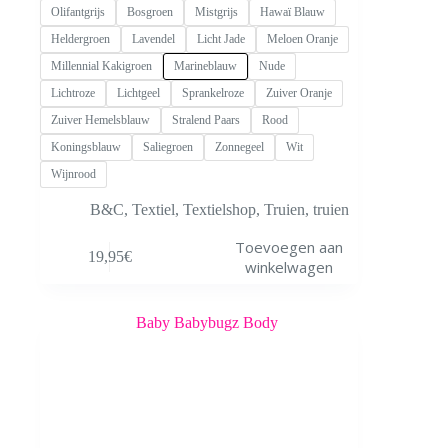
Olifantgrijs
Bosgroen
Mistgrijs
Hawaï Blauw
Heldergroen
Lavendel
Licht Jade
Meloen Oranje
Millennial Kakigroen
Marineblauw
Nude
Lichtroze
Lichtgeel
Sprankelroze
Zuiver Oranje
Zuiver Hemelsblauw
Stralend Paars
Rood
Koningsblauw
Saliegroen
Zonnegeel
Wit
Wijnrood
B&C
,
Textiel
,
Textielshop
,
Truien
,
truien
Dit
Toevoegen aan
19,95
€
product
winkelwagen
heeft
meerdere
variaties.
Deze
optie
kan
gekozen
worden
op
de