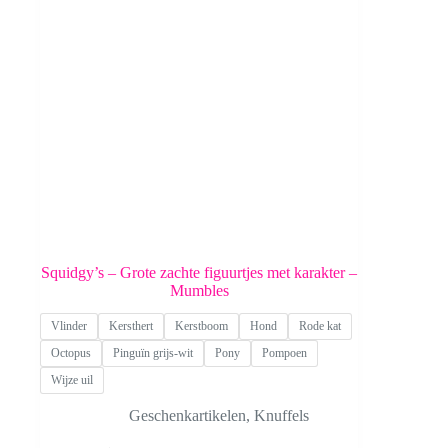
de
productpagina
Squidgy’s – Grote zachte figuurtjes met karakter –
Mumbles
Vlinder
Kersthert
Kerstboom
Hond
Rode kat
Octopus
Pinguïn grijs-wit
Pony
Pompoen
Wijze uil
Geschenkartikelen
,
Knuffels
Dit