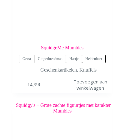
SquidgeMe Mumbles
Geest
Gingerbreadman
Hartje
Heldenbeer
Geschenkartikelen
,
Knuffels
Dit
Toevoegen aan
14,99
€
product
winkelwagen
heeft
meerdere
variaties.
Deze
optie
kan
gekozen
worden
op