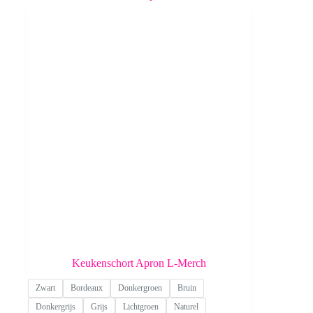
Deze
optie
kan
gekozen
worden
op
de
productpagina
Keukenschort Apron L-Merch
Zwart
Bordeaux
Donkergroen
Bruin
Donkergrijs
Grijs
Lichtgroen
Naturel