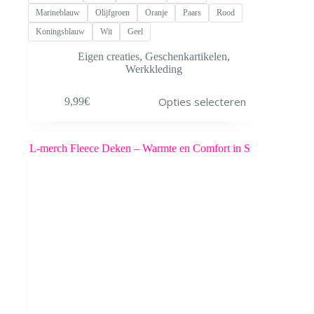
Marineblauw
Olijfgroen
Oranje
Paars
Rood
Koningsblauw
Wit
Geel
Eigen creaties
,
Geschenkartikelen
,
Werkkleding
Dit
Opties selecteren
9,99
€
product
heeft
meerdere
variaties.
Deze
optie
kan
gekozen
worden
op
de
productpagina