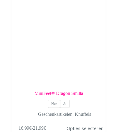
worden
op
de
productpagina
MiniFeet® Dragon Smilla
Nee
Ja
Geschenkartikelen
,
Knuffels
Dit
Opties selecteren
16,99
€
-
21,99
€
product
Prijsklasse: