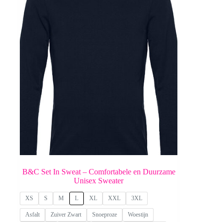
B&C Set In Sweat – Comfortabele en Duurzame
Unisex Sweater
XS
S
M
L
XL
XXL
3XL
Asfalt
Zuiver Zwart
Snoeproze
Woestijn