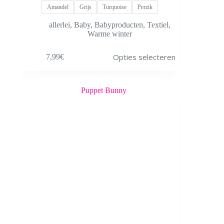
Amandel
Grijs
Turquoise
Perzik
allerlei
,
Baby
,
Babyproducten
,
Textiel
,
Warme winter
Dit
Opties selecteren
7,99
€
product
heeft
meerdere
variaties.
Deze
optie
kan
gekozen
worden
op
de
productpagina