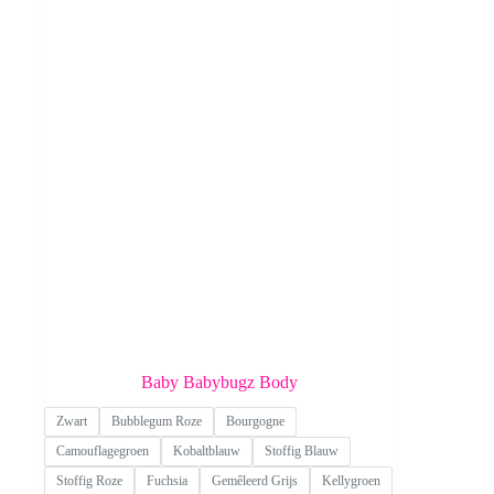
Baby Babybugz Body
Zwart
Bubblegum Roze
Bourgogne
Camouflagegroen
Kobaltblauw
Stoffig Blauw
Stoffig Roze
Fuchsia
Gemêleerd Grijs
Kellygroen