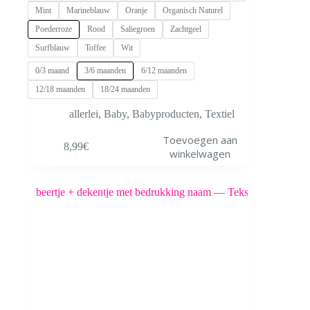
Mint
Marineblauw
Oranje
Organisch Naturel
Poederroze
Rood
Saliegroen
Zachtgeel
Surfblauw
Toffee
Wit
0/3 maand
3/6 maanden
6/12 maanden
12/18 maanden
18/24 maanden
allerlei
,
Baby
,
Babyproducten
,
Textiel
Dit
Toevoegen aan
8,99
€
product
winkelwagen
heeft
meerdere
variaties.
Deze
optie
kan
gekozen
worden
op
de
productpagina