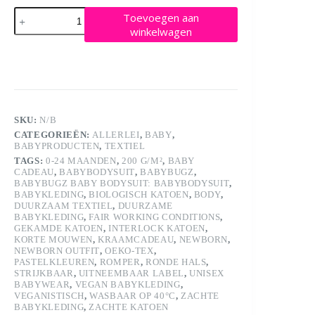
Baby
Toevoegen aan
Babybugz
winkelwagen
Body
aantal
SKU:
N/B
CATEGORIEËN:
ALLERLEI
,
BABY
,
BABYPRODUCTEN
,
TEXTIEL
TAGS:
0-24 MAANDEN
,
200 G/M²
,
BABY
CADEAU
,
BABYBODYSUIT
,
BABYBUGZ
,
BABYBUGZ BABY BODYSUIT: BABYBODYSUIT
,
BABYKLEDING
,
BIOLOGISCH KATOEN
,
BODY
,
DUURZAAM TEXTIEL
,
DUURZAME
BABYKLEDING
,
FAIR WORKING CONDITIONS
,
GEKAMDE KATOEN
,
INTERLOCK KATOEN
,
KORTE MOUWEN
,
KRAAMCADEAU
,
NEWBORN
,
NEWBORN OUTFIT
,
OEKO-TEX
,
PASTELKLEUREN
,
ROMPER
,
RONDE HALS
,
STRIJKBAAR
,
UITNEEMBAAR LABEL
,
UNISEX
BABYWEAR
,
VEGAN BABYKLEDING
,
VEGANISTISCH
,
WASBAAR OP 40°C
,
ZACHTE
BABYKLEDING
,
ZACHTE KATOEN