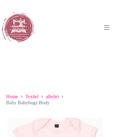
Ga
naar
de
inhoud
Home
Textiel
allerlei
Baby Babybugz Body