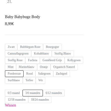
Baby Babybugz Body
8,99
€
Zwart
Bubblegum Roze
Bourgogne
Camouflagegroen
Kobaltblauw
Stoffig Blauw
Stoffig Roze
Fuchsia
Gemêleerd Grijs
Kellygroen
Mint
Marineblauw
Oranje
Organisch Naturel
Poederroze
Rood
Saliegroen
Zachtgeel
Surfblauw
Toffee
Wit
0/3 maand
3/6 maanden
6/12 maanden
12/18 maanden
18/24 maanden
Wissen