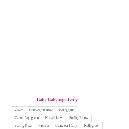
Baby Babybugz Body
Zwart
Bubblegum Roze
Bourgogne
Camouflagegroen
Kobaltblauw
Stoffig Blauw
Stoffig Roze
Fuchsia
Gemêleerd Grijs
Kellygroen