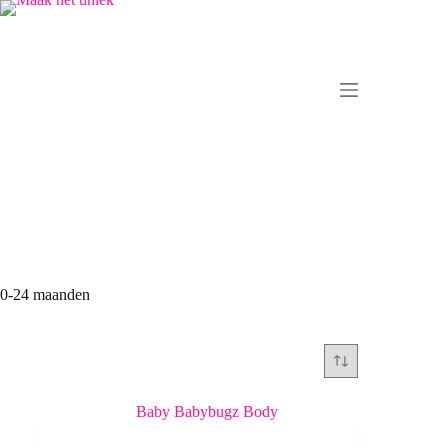
Ga
naar
de
inhoud
0-24 maanden