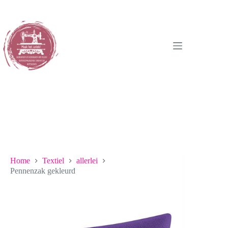
Ga
naar
de
inhoud
Home
Textiel
allerlei
Pennenzak gekleurd