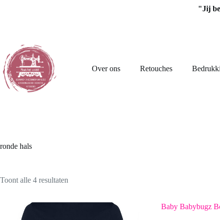
Ga
"Jij b
naar
de
inhoud
Over ons
Retouches
Bedrukk
ronde hals
Toont alle 4 resultaten