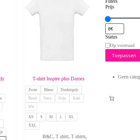
Filters
Prijs
Status
Status
Op voorraad
Toepassen
Geen categ
dy
T-shirt Inspire plus Dames
Zwart
Blauw
Donkergrijs
en
Rood
Navy
Grijs
Kaki
Wit
XS
S
M
L
XL
XXL
je
B&C
,
T shirt
,
T shirts
,