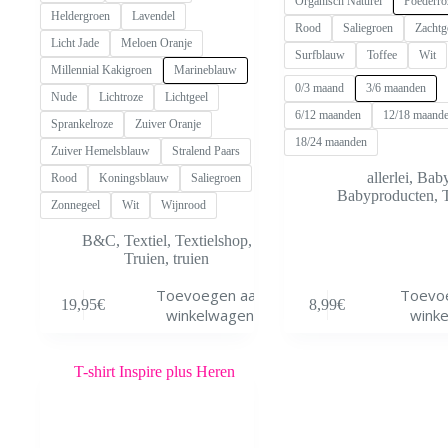
Organisch Naturel
Poederro
Heldergroen
Lavendel
Rood
Saliegroen
Zachtg
Licht Jade
Meloen Oranje
Surfblauw
Toffee
Wit
Millennial Kakigroen
Marineblauw
0/3 maand
3/6 maanden
Nude
Lichtroze
Lichtgeel
6/12 maanden
12/18 maand
Sprankelroze
Zuiver Oranje
18/24 maanden
Zuiver Hemelsblauw
Stralend Paars
allerlei
,
Bab
Rood
Koningsblauw
Saliegroen
Babyproducten
,
Zonnegeel
Wit
Wijnrood
B&C
,
Textiel
,
Textielshop
,
Truien
,
truien
Dit
Dit
Toevoegen aan
Toevo
19,95
€
8,99
€
product
product
winkelwagen
wink
heeft
heeft
meerdere
meerdere
variaties.
variaties.
Deze
Deze
optie
optie
kan
kan
gekozen
gekozen