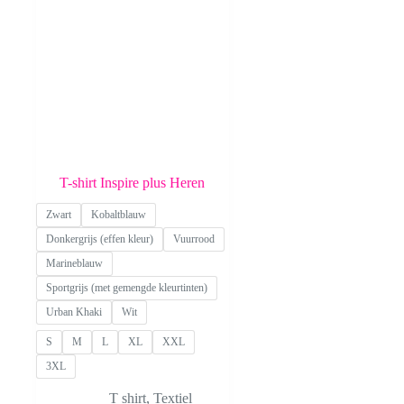
worden
worden
op
op
de
de
productpagina
productpagina
T-shirt Inspire plus Heren
Zwart
Kobaltblauw
Donkergrijs (effen kleur)
Vuurrood
Marineblauw
Sportgrijs (met gemengde kleurtinten)
Urban Khaki
Wit
S
M
L
XL
XXL
3XL
T shirt
,
Textiel