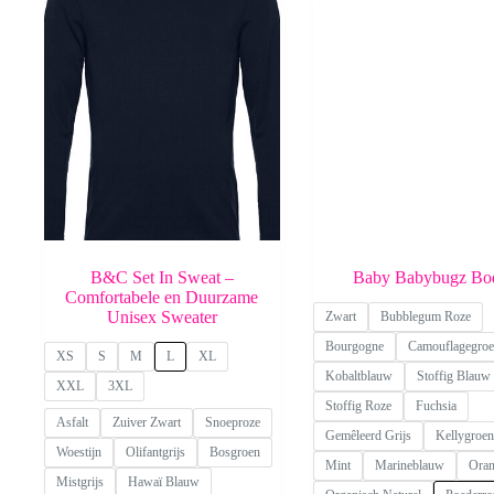
B&C Set In Sweat –
Baby Babybugz Bo
Comfortabele en Duurzame
Unisex Sweater
Zwart
Bubblegum Roze
Bourgogne
Camouflagegro
XS
S
M
L
XL
Kobaltblauw
Stoffig Blauw
XXL
3XL
Stoffig Roze
Fuchsia
Asfalt
Zuiver Zwart
Snoeproze
Gemêleerd Grijs
Kellygroen
Woestijn
Olifantgrijs
Bosgroen
Mint
Marineblauw
Oran
Mistgrijs
Hawaï Blauw