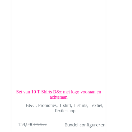
worden
op
de
productpagina
Set van 10 T Shirts B&c met logo vooraan en
achteraan
B&C
,
Promoties
,
T shirt
,
T shirts
,
Textiel
,
Textielshop
Bundel configureren
159,99
€
179,95
€
Oorspronkelijke
Huidige
prijs
prijs