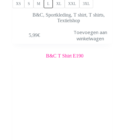
XS
S
M
L
XL
XXL
3XL
B&C
,
Sportkleding
,
T shirt
,
T shirts
,
Textielshop
Dit
Toevoegen aan
5,99
€
product
winkelwagen
heeft
meerdere
variaties.
Deze
optie
kan
gekozen
worden
op
de
productpagina