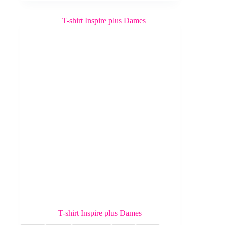
was:
is:
179,95€.
159,99€.
T-shirt Inspire plus Dames