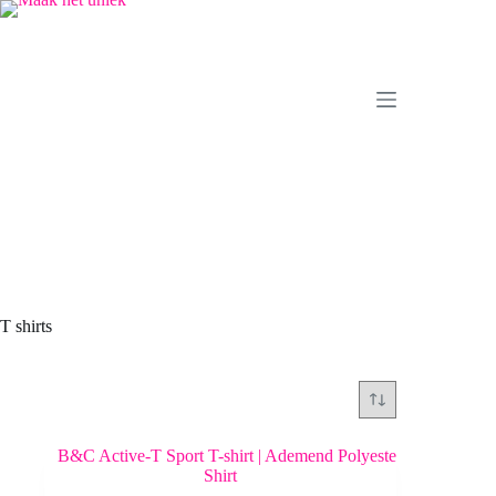
Ga
naar
de
inhoud
T shirts