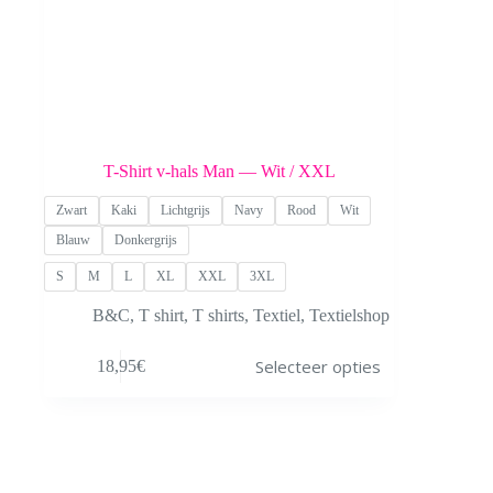
T-Shirt v-hals Man — Wit / XXL
Zwart
Kaki
Lichtgrijs
Navy
Rood
Wit
Blauw
Donkergrijs
S
M
L
XL
XXL
3XL
B&C
,
T shirt
,
T shirts
,
Textiel
,
Textielshop
Dit
Selecteer opties
18,95
€
product
heeft
meerdere
variaties.
Deze
optie
kan