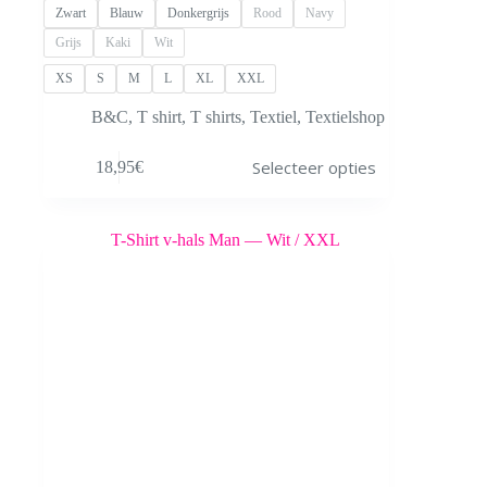
Zwart
Blauw
Donkergrijs
Rood
Navy
Grijs
Kaki
Wit
XS
S
M
L
XL
XXL
B&C
,
T shirt
,
T shirts
,
Textiel
,
Textielshop
Dit
Selecteer opties
18,95
€
product
heeft
meerdere
variaties.
Deze
optie
kan
gekozen
worden
op
de
productpagina