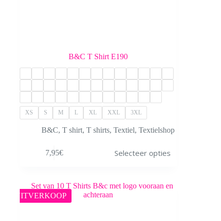
B&C T Shirt E190
XS
S
M
L
XL
XXL
3XL
B&C
,
T shirt
,
T shirts
,
Textiel
,
Textielshop
Dit
Selecteer opties
7,95
€
product
heeft
meerdere
variaties.
Deze
UITVERKOOP
optie
kan
gekozen