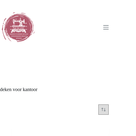
Ga
naar
de
inhoud
deken voor kantoor