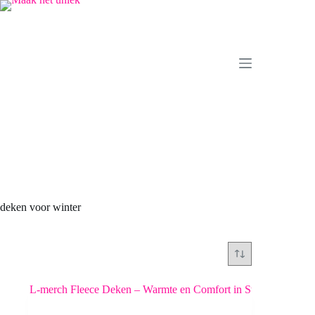
Ga
naar
de
inhoud
deken voor winter