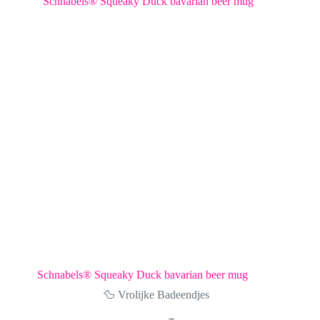
Deze
optie
kan
gekozen
worden
op
de
productpagina
Schnabels® Squeaky Duck bavarian beer mug
🦆 Vrolijke Badeendjes