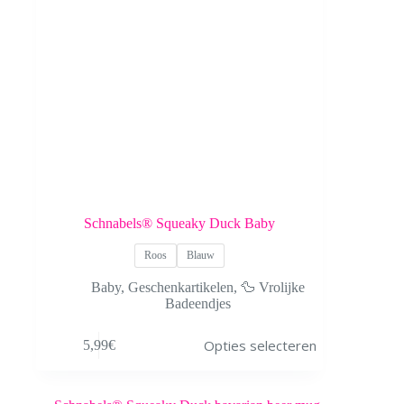
Schnabels® Squeaky Duck Baby
Roos
Blauw
Baby
,
Geschenkartikelen
,
🦆 Vrolijke
Badeendjes
Dit
Opties selecteren
5,99
€
product
heeft
meerdere
variaties.