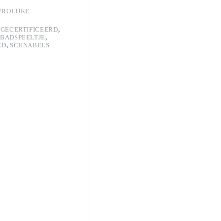
VROLIJKE
 GECERTIFICEERD
,
 BADSPEELTJE
,
ED
,
SCHNABELS