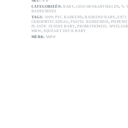
SKU:
N/B
CATEGORIEËN:
BABY
,
GESCHENKARTIKELEN
,
🦆 
BADEENDJES
TAGS:
100% PVC BADEEND
,
BADEEND BABY
,
EN71
GEBOORTECADEAU
,
PASTEL BADEENDJE
,
PIEPEND
PLASTIC EENDJE BABY
,
PROMOTIONEEL SPEELGO
MBW
,
SQUEAKY DUCK BABY
MERK:
MBW