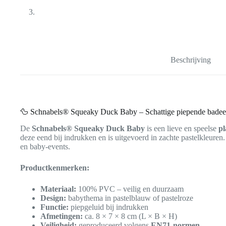
Beschrijving
🦆 Schnabels® Squeaky Duck Baby – Schattige piepende badee
De
Schnabels® Squeaky Duck Baby
is een lieve en speelse
pl
deze eend bij indrukken en is uitgevoerd in zachte pastelkleuren.
en baby-events.
Productkenmerken:
Materiaal:
100% PVC – veilig en duurzaam
Design:
babythema in pastelblauw of pastelroze
Functie:
piepgeluid bij indrukken
Afmetingen:
ca. 8 × 7 × 8 cm (L × B × H)
Veiligheid:
geproduceerd volgens
EN71-normen