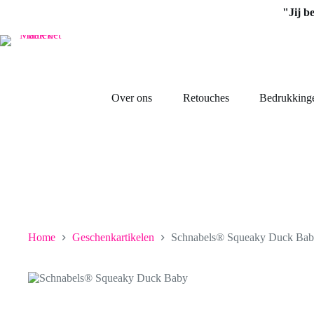
Ga
"Jij b
naar
de
inhoud
Over ons
Retouches
Bedrukking
Home
Geschenkartikelen
Schnabels® Squeaky Duck Ba