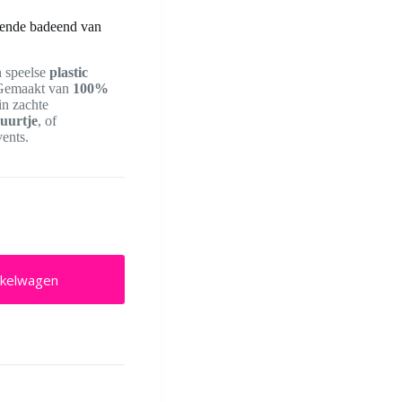
ende badeend van
n speelse
plastic
. Gemaakt van
100%
in zachte
guurtje
, of
ents.
nkelwagen