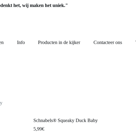
edenkt het, wij maken het uniek."
en
Info
Producten in de kijker
Contacteer ons
by
Schnabels® Squeaky Duck Baby
5,99
€