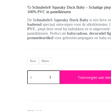
🦆 Schnabels® Squeaky Duck Baby – Schattige piep
100% PVC in pastelkleuren
De
Schnabels® Squeaky Duck Baby
is een lieve e
badeend
speciaal ontworpen voor de allerkleinsten
PVC
, piept deze eend bij indrukken en is uitgevoerd 
pastelkleuren. Perfect als
babycadeau
,
decoratief fi
promotieartikel
voor geboortecampagnes en baby-ev
Roos
Blauw
Schnabels®
Squeaky
Toevoegen aan wi
Duck
Baby
aantal