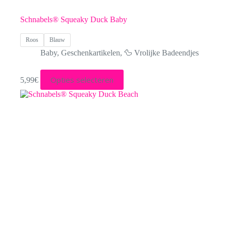
Schnabels® Squeaky Duck Baby
Roos
Blauw
Baby
,
Geschenkartikelen
,
🦆 Vrolijke Badeendjes
Dit
Opties selecteren
5,99
€
product
heeft
meerdere
variaties.
Deze
optie
kan
gekozen
worden
op
de
productpagina