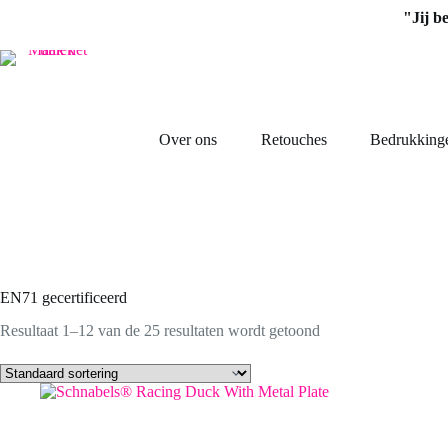
Ga
"Jij b
naar
de
inhoud
Over ons
Retouches
Bedrukking
EN71 gecertificeerd
Resultaat 1–12 van de 25 resultaten wordt getoond