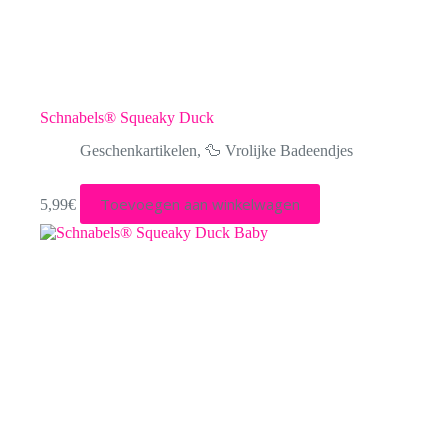
Schnabels® Squeaky Duck
Geschenkartikelen
,
🦆 Vrolijke Badeendjes
Toevoegen aan winkelwagen
5,99
€